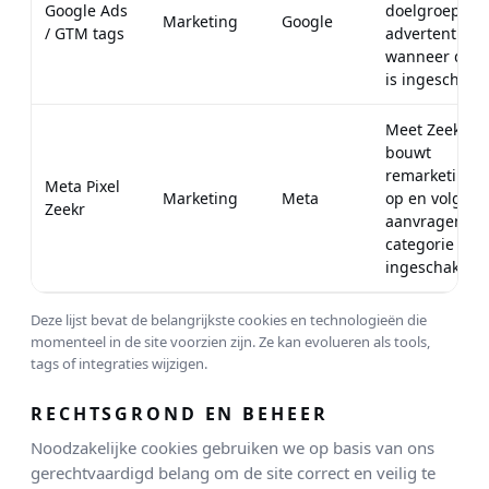
Google Ads
doelgroepen 
Marketing
Google
/ GTM tags
advertentieco
wanneer deze
is ingeschakel
Meet Zeekr-pa
bouwt
remarketingd
Meta Pixel
Marketing
Meta
op en volgt Ze
Zeekr
aanvragen wa
categorie Mar
ingeschakeld.
Deze lijst bevat de belangrijkste cookies en technologieën die
momenteel in de site voorzien zijn. Ze kan evolueren als tools,
tags of integraties wijzigen.
RECHTSGROND EN BEHEER
Noodzakelijke cookies gebruiken we op basis van ons
gerechtvaardigd belang om de site correct en veilig te