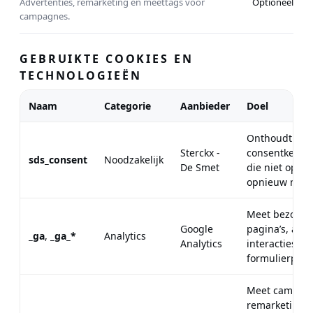
Advertenties, remarketing en meettags voor
Optioneel
campagnes.
GEBRUIKTE COOKIES EN
TECHNOLOGIEËN
Naam
Categorie
Aanbieder
Doel
Onthoudt je
Sterckx -
consentkeuze
sds_consent
Noodzakelijk
De Smet
die niet op el
opnieuw moet
Meet bezoeke
Google
pagina’s, alg
_ga
,
_ga_*
Analytics
Analytics
interacties en
formulierprest
Meet campag
remarketing-