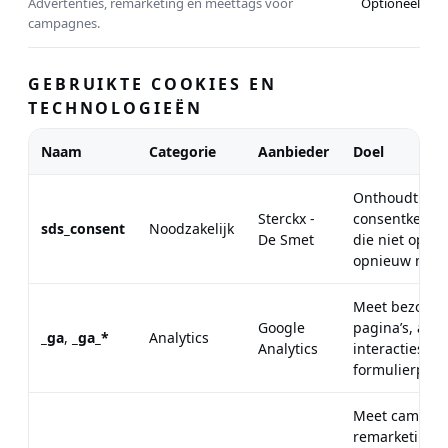
Advertenties, remarketing en meettags voor
Optioneel
campagnes.
GEBRUIKTE COOKIES EN
TECHNOLOGIEËN
Naam
Categorie
Aanbieder
Doel
Onthoudt je
Sterckx -
consentkeuze
sds_consent
Noodzakelijk
De Smet
die niet op el
opnieuw moet
Meet bezoeke
Google
pagina’s, alg
_ga
,
_ga_*
Analytics
Analytics
interacties en
formulierprest
Meet campag
remarketing-