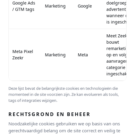
Google Ads
doelgroepen 
Marketing
Google
/ GTM tags
advertentieco
wanneer deze
is ingeschakel
Meet Zeekr-pa
bouwt
remarketingd
Meta Pixel
Marketing
Meta
op en volgt Ze
Zeekr
aanvragen wa
categorie Mar
ingeschakeld.
Deze lijst bevat de belangrijkste cookies en technologieën die
momenteel in de site voorzien zijn. Ze kan evolueren als tools,
tags of integraties wijzigen.
RECHTSGROND EN BEHEER
Noodzakelijke cookies gebruiken we op basis van ons
gerechtvaardigd belang om de site correct en veilig te