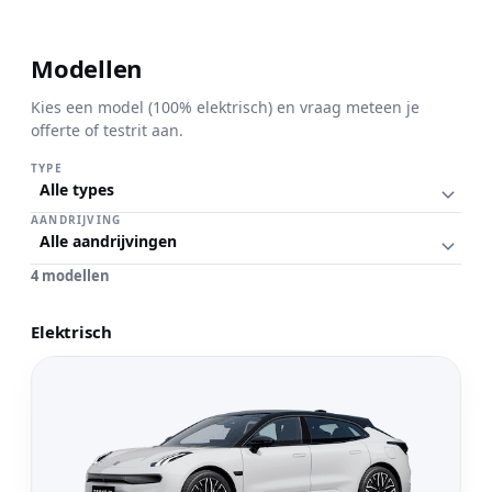
Modellen
Ontdek de Zeekr 7GT
Kies een model (100% elektrisch) en vraag meteen je
offerte of testrit aan.
Premium en volledig elektrisch. Ontdek modellen en vraag ee
TYPE
offerte aan.
AANDRIJVING
Bekijk modellen
4 modellen
Elektrisch
Bekijk model 001