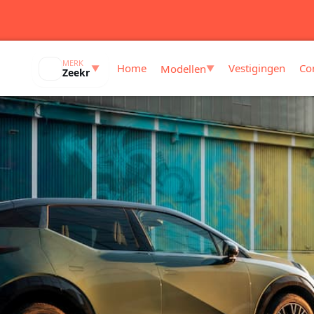
MERK
Home
Vestigingen
Co
Modellen
▼
▼
Zeekr