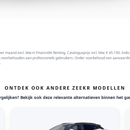
r maand excl. btw in Financiële Renting. Catalogusprijs incl. btw: € 45.190. Indi
ing voorbehouden aan professionele gebruikers. Onder voorbehoud van aanvaardin
s
ONTDEK OOK ANDERE ZEEKR MODELLEN
rgelijken? Bekijk ook deze relevante alternatieven binnen het g
Bekijk model Zeekr 7GT
Be