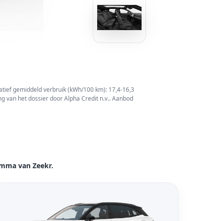
catief gemiddeld verbruik (kWh/100 km): 17,4-16,3
g van het dossier door Alpha Credit n.v.. Aanbod
amma van Zeekr.
kijk model Zeekr 7X