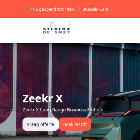
Nu geopend (tot 18:00)
Brussels
•
Gent
Zeekr X
Zeekr X Long Range Business Edition
Vraag offerte
Boek testrit