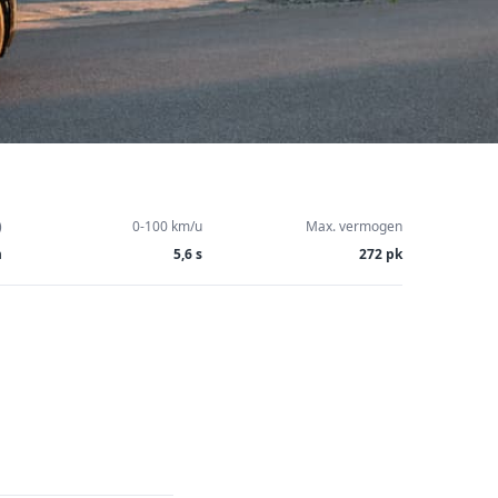
)
0-100 km/u
Max. vermogen
m
5,6 s
272 pk