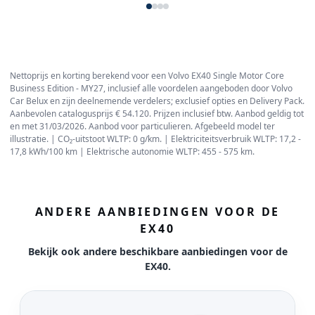
Nettoprijs en korting berekend voor een Volvo EX40 Single Motor Core
Business Edition - MY27, inclusief alle voordelen aangeboden door Volvo
Car Belux en zijn deelnemende verdelers; exclusief opties en Delivery Pack.
Aanbevolen catalogusprijs € 54.120. Prijzen inclusief btw. Aanbod geldig tot
en met 31/03/2026. Aanbod voor particulieren. Afgebeeld model ter
illustratie. | CO₂-uitstoot WLTP: 0 g/km. | Elektriciteitsverbruik WLTP: 17,2 -
17,8 kWh/100 km | Elektrische autonomie WLTP: 455 - 575 km.
ANDERE AANBIEDINGEN VOOR DE
EX40
Bekijk ook andere beschikbare aanbiedingen voor de
EX40.
Bekijk aanbieding Volvo EX40