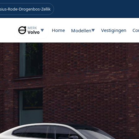
sius-Rode
•
Drogenbos
•
Zellik
MERK
Home
Vestigingen
Co
Modellen
▼
▼
Volvo