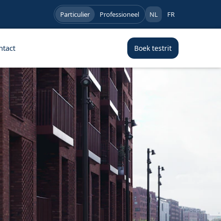
Particulier
Professioneel
NL
FR
ntact
Boek testrit