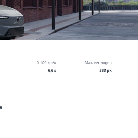
)
0-100 km/u
Max. vermogen
m
6,6 s
333 pk
e