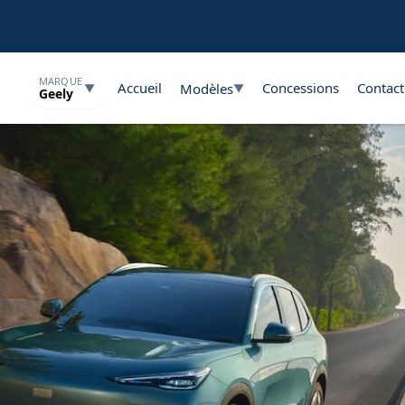
MARQUE
Accueil
Concessions
Contact
Modèles
▼
▼
Geely