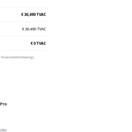
€ 36,490 TVAC
€ 36.490 TVAC
€ 0 TVAC
e financement/leasing).
 Pro
ilés