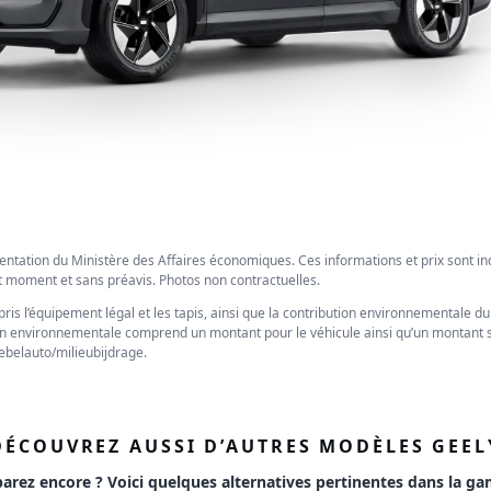
entation du Ministère des Affaires économiques. Ces informations et prix sont i
ut moment et sans préavis. Photos non contractuelles.
pris l’équipement légal et les tapis, ainsi que la contribution environnementale d
tion environnementale comprend un montant pour le véhicule ainsi qu’un montant s
ebelauto/milieubijdrage.
DÉCOUVREZ AUSSI D’AUTRES MODÈLES GEEL
rez encore ? Voici quelques alternatives pertinentes dans la g