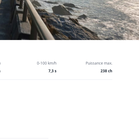
)
0-100 km/h
Puissance max.
m
7,3 s
238 ch