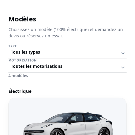
Modèles
Découvrez le Zeekr 7GT
Choisissez un modèle (100% électrique) et demandez un
devis ou réservez un essai.
Premium et 100% électrique. Découvrez les modèles et deman
TYPE
devis.
MOTORISATION
Voir modèles
4 modèles
Électrique
Voir le modèle 001