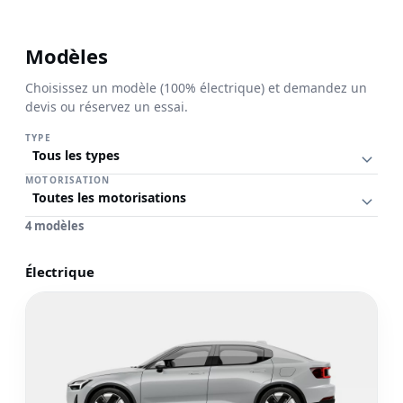
Modèles
Découvrez Polestar 2
Choisissez un modèle (100% électrique) et demandez un
devis ou réservez un essai.
Fastback électrique au design scandinave et aux performance
TYPE
Voir modèle
MOTORISATION
4 modèles
Électrique
Voir le modèle Polestar 2