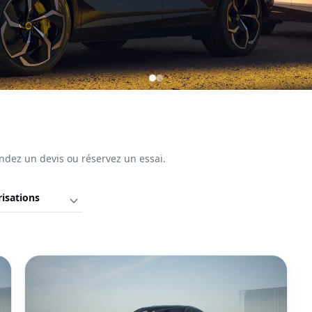
ndez un devis ou réservez un essai.
etre
UV 100 % électrique.
Voir le modèle Emeya